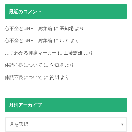
最近のコメント
心不全とBNP｜総集編
に
医知場
より
心不全とBNP｜総集編
に
ルア
より
よくわかる腫瘍マーカー
に
工藤憲雄
より
体調不良について
に
医知場
より
体調不良について
に
質問
より
月別アーカイブ