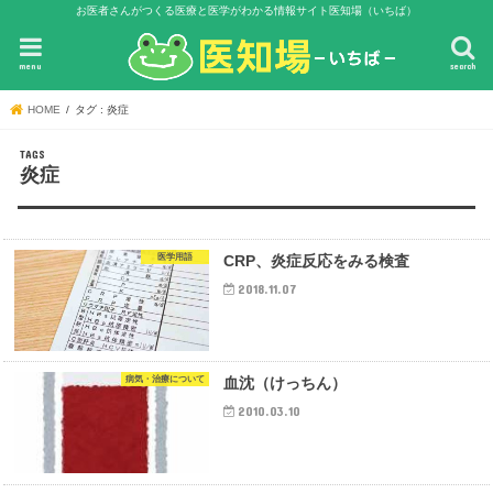
お医者さんがつくる医療と医学がわかる情報サイト医知場（いちば）
menu
search
HOME
タグ : 炎症
炎症
医学用語
CRP、炎症反応をみる検査
2018.11.07
病気・治療について
血沈（けっちん）
2010.03.10