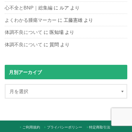
心不全とBNP｜総集編
に
ルア
より
よくわかる腫瘍マーカー
に
工藤憲雄
より
体調不良について
に
医知場
より
体調不良について
に
質問
より
月別アーカイブ
ご利用規約
プライバシーポリシー
特定商取引法