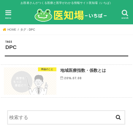
お医者さんがつくる医療と医学がわかる情報サイト医知場（いちば）
menu
search
HOME
タグ : DPC
DPC
料金のこと
地域医療指数・係数とは
2016.07.08