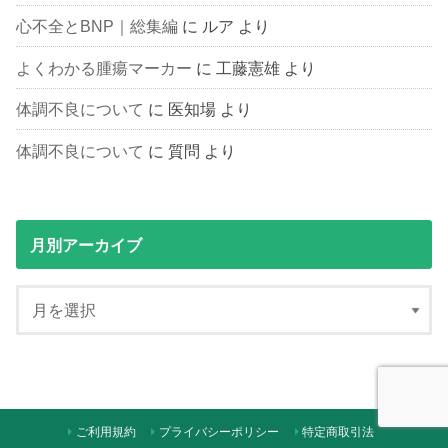
心不全とBNP｜総集編
に
ルア
より
よくわかる腫瘍マーカー
に
工藤憲雄
より
体調不良について
に
医知場
より
体調不良について
に
質問
より
月別アーカイブ
ご利用規約
プライバシーポリシー
特定商取引法