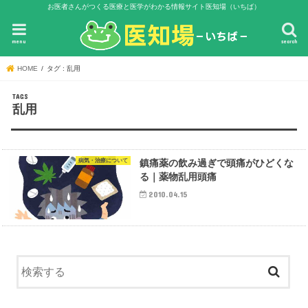
お医者さんがつくる医療と医学がわかる情報サイト医知場（いちば）
menu
search
HOME
タグ : 乱用
乱用
病気・治療について
鎮痛薬の飲み過ぎで頭痛がひどくな
る｜薬物乱用頭痛
2010.04.15