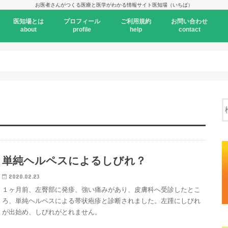
お医者さんがつくる医療と医学がわかる情報サイト医知場（いちば）
医知場とは
プロフィール
ご利用規約
お問い合わせ
about
profile
help
contact
単純ヘルペスによるしびれ？
2020.02.23
１ヶ月前、左臀部に発疹、強い痛みがあり、皮膚科へ受診したとこ
ろ、単純ヘルペスによる帯状疱疹と診断されました。左踵にしびれ
が出始め、しびれがとれません。