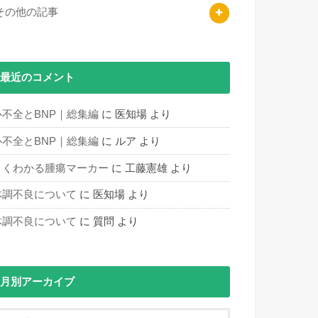
その他の記事
最近のコメント
心不全とBNP｜総集編
に
医知場
より
心不全とBNP｜総集編
に
ルア
より
よくわかる腫瘍マーカー
に
工藤憲雄
より
体調不良について
に
医知場
より
体調不良について
に
質問
より
月別アーカイブ