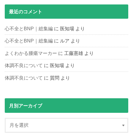
最近のコメント
心不全とBNP｜総集編
に
医知場
より
心不全とBNP｜総集編
に
ルア
より
よくわかる腫瘍マーカー
に
工藤憲雄
より
体調不良について
に
医知場
より
体調不良について
に
質問
より
月別アーカイブ