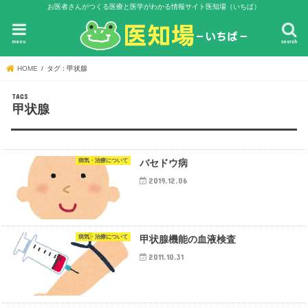
お医者さんがつくる医療と医学がわかる情報サイト医知場（いちば）
menu
search
HOME
タグ : 甲状腺
甲状腺
病気・治療について
バセドウ病
2019.12.06
病気・治療について
甲状腺機能の血液検査
2011.10.31