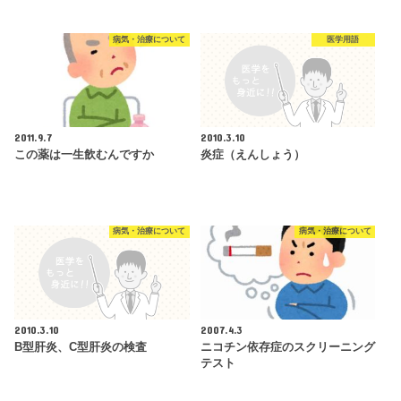
病気・治療について
医学用語
2011.9.7
2010.3.10
この薬は一生飲むんですか
炎症（えんしょう）
病気・治療について
病気・治療について
2010.3.10
2007.4.3
B型肝炎、C型肝炎の検査
ニコチン依存症のスクリーニング
テスト