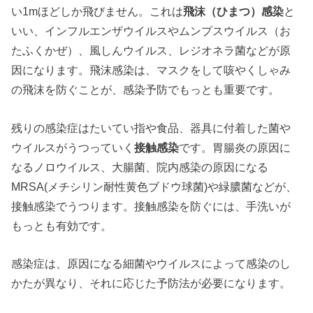
い1mほどしか飛びません。これは
飛沫（ひまつ）感染
と
いい、インフルエンザウイルスやムンプスウイルス（お
たふくかぜ）、風しんウイルス、レジオネラ菌などが原
因になります。飛沫感染は、マスクをして咳やくしゃみ
の飛沫を防ぐことが、感染予防でもっとも重要です。
残りの感染症はたいてい指や食品、器具に付着した菌や
ウイルスがうつっていく
接触感染
です。胃腸炎の原因に
なるノロウイルス、大腸菌、院内感染の原因になる
MRSA(メチシリン耐性黄色ブドウ球菌)や緑膿菌などが、
接触感染でうつります。接触感染を防ぐには、手洗いが
もっとも有効です。
感染症は、原因になる細菌やウイルスによって感染のし
かたが異なり、それに応じた予防法が必要になります。