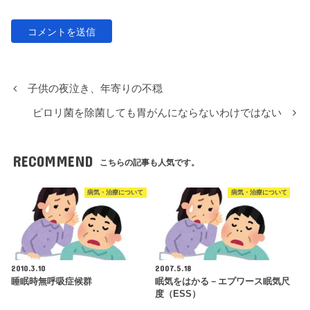
子供の夜泣き、年寄りの不穏
ピロリ菌を除菌しても胃がんにならないわけではない
RECOMMEND
こちらの記事も人気です。
病気・治療について
病気・治療について
2010.3.10
2007.5.18
睡眠時無呼吸症候群
眠気をはかる－エプワース眠気尺
度（ESS）