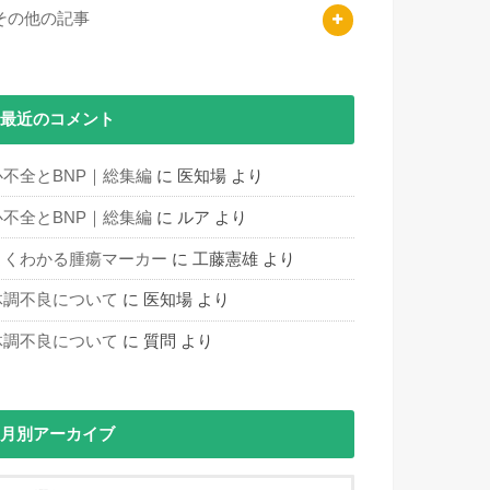
その他の記事
最近のコメント
心不全とBNP｜総集編
に
医知場
より
心不全とBNP｜総集編
に
ルア
より
よくわかる腫瘍マーカー
に
工藤憲雄
より
体調不良について
に
医知場
より
体調不良について
に
質問
より
月別アーカイブ