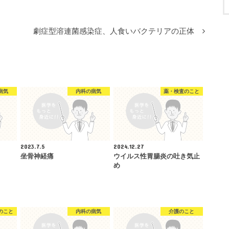
劇症型溶連菌感染症、人食いバクテリアの正体
病気
内科の病気
薬・検査のこと
2023.7.5
2024.12.27
坐骨神経痛
ウイルス性胃腸炎の吐き気止
め
のこと
内科の病気
介護のこと