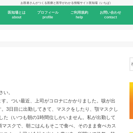
お医者さんがつくる医療と医学がわかる情報サイト医知場（いちば）
医知場とは
プロフィール
ご利用規約
お問い合わせ
about
profile
help
contact
さい。
ます。つい最近、上司がコロナにかかりました。咳が出
す。3日目に出勤してきて、マスクをしたり、顎マスクし
した（いつも朝の1時間位しかいません。私が出勤して
と顎マスクで、朝ごはんもそこで食べ、そのまま食べカス