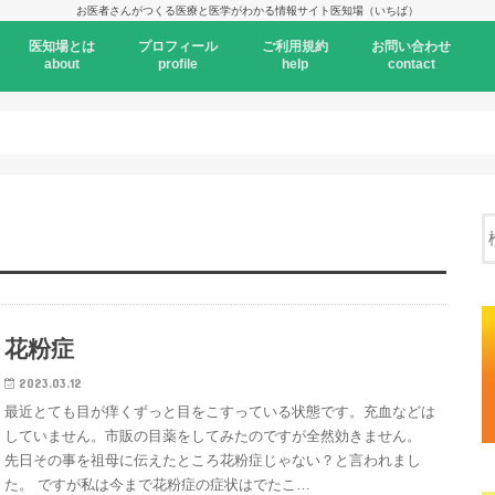
お医者さんがつくる医療と医学がわかる情報サイト医知場（いちば）
医知場とは
プロフィール
ご利用規約
お問い合わせ
about
profile
help
contact
花粉症
2023.03.12
最近とても目が痒くずっと目をこすっている状態です。充血などは
していません。市販の目薬をしてみたのですが全然効きません。
先日その事を祖母に伝えたところ花粉症じゃない？と言われまし
た。 ですが私は今まで花粉症の症状はでたこ…