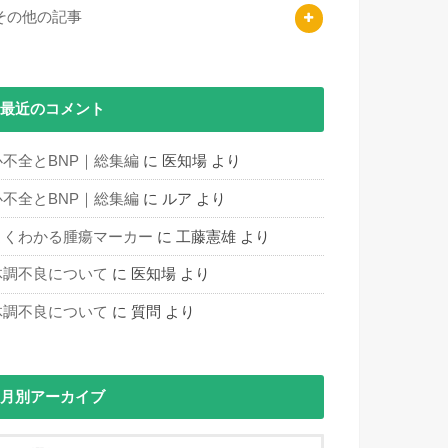
その他の記事
最近のコメント
心不全とBNP｜総集編
に
医知場
より
心不全とBNP｜総集編
に
ルア
より
よくわかる腫瘍マーカー
に
工藤憲雄
より
体調不良について
に
医知場
より
体調不良について
に
質問
より
月別アーカイブ