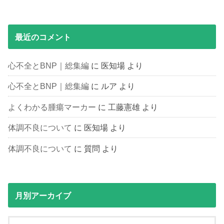
最近のコメント
心不全とBNP｜総集編
に
医知場
より
心不全とBNP｜総集編
に
ルア
より
よくわかる腫瘍マーカー
に
工藤憲雄
より
体調不良について
に
医知場
より
体調不良について
に
質問
より
月別アーカイブ