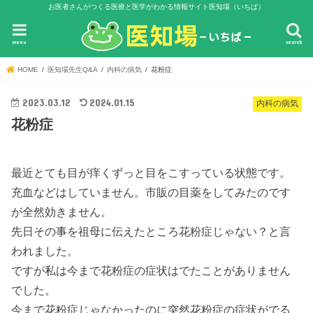
お医者さんがつくる医療と医学がわかる情報サイト医知場（いちば）
menu
search
HOME
医知場先生Q&A
内科の病気
花粉症
2023.03.12
2024.01.15
内科の病気
花粉症
最近とても目が痒くずっと目をこすっている状態です。
充血などはしていません。市販の目薬をしてみたのです
が全然効きません。
先日その事を祖母に伝えたところ花粉症じゃない？と言
われました。
ですが私は今まで花粉症の症状はでたことがありません
でした。
今まで花粉症じゃなかったのに突然花粉症の症状がでる