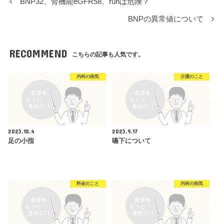
BNP32、腎機能eGFR58、runは危険？
BNPの異常値について
RECOMMEND
こちらの記事も人気です。
内科の病気
介護のこと
2023.10.4
2023.9.17
足の小指
嚥下について
料金のこと
内科の病気