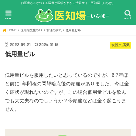
お医者さんがつくる医療と医学がわかる情報サイト医知場（いちば）
menu
search
HOME
医知場先生Q&A
女性の病気
低用量ピル
2022.09.21
2024.01.15
女性の病気
低用量ピル
低用量ピルを服用したいと思っているのですが、6.7年ほ
ど前に1年間程の閃輝暗点後の頭痛がありました。今は全
く症状が現れないのですが、この場合低用量ピルを飲ん
でも大丈夫なのでしょうか？今頭痛などは全く起こりま
せん。