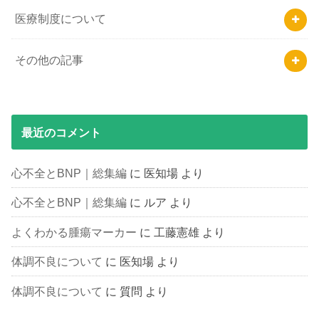
医療制度について
その他の記事
最近のコメント
心不全とBNP｜総集編
に
医知場
より
心不全とBNP｜総集編
に
ルア
より
よくわかる腫瘍マーカー
に
工藤憲雄
より
体調不良について
に
医知場
より
体調不良について
に
質問
より