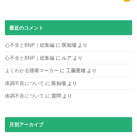
最近のコメント
心不全とBNP｜総集編
に
医知場
より
心不全とBNP｜総集編
に
ルア
より
よくわかる腫瘍マーカー
に
工藤憲雄
より
体調不良について
に
医知場
より
体調不良について
に
質問
より
月別アーカイブ