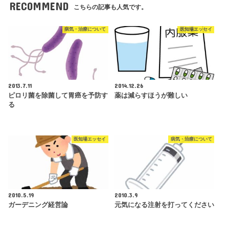
RECOMMEND
こちらの記事も人気です。
病気・治療について
医知場エッセイ
2013.7.11
2014.12.26
ピロリ菌を除菌して胃癌を予防す
薬は減らすほうが難しい
る
医知場エッセイ
病気・治療について
2010.5.19
2010.3.9
ガーデニング経営論
元気になる注射を打ってください