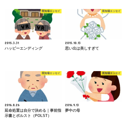
医知場エッセイ
医知場エッセイ
2015.3.31
2015.10.13
ハッピーエンディング
思い出は美しすぎて
医知場エッセイ
医知場エッセイ
2016.8.26
2016.9.13
延命処置は自分で決める｜事前指
夢中の母
示書とポルスト（POLST）