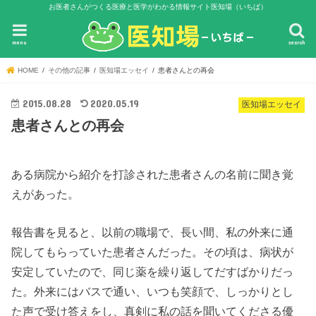
お医者さんがつくる医療と医学がわかる情報サイト医知場（いちば）
menu
search
HOME
その他の記事
医知場エッセイ
患者さんとの再会
2015.08.28
2020.05.19
医知場エッセイ
患者さんとの再会
ある病院から紹介を打診された患者さんの名前に聞き覚
えがあった。
報告書を見ると、以前の職場で、長い間、私の外来に通
院してもらっていた患者さんだった。その頃は、病状が
安定していたので、同じ薬を繰り返してだすばかりだっ
た。外来にはバスで通い、いつも笑顔で、しっかりとし
た声で受け答えをし、真剣に私の話を聞いてくださる優