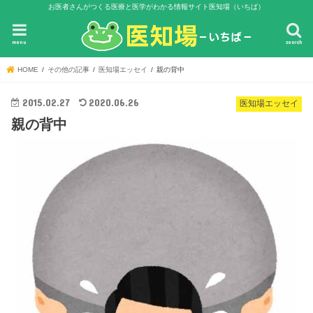
お医者さんがつくる医療と医学がわかる情報サイト医知場（いちば）
menu
search
HOME
その他の記事
医知場エッセイ
親の背中
2015.02.27
2020.06.26
医知場エッセイ
親の背中