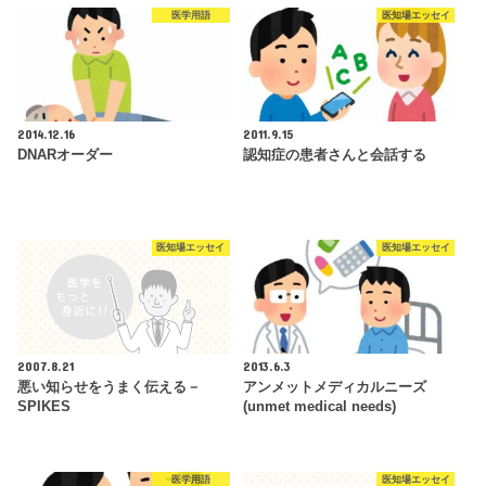
医学用語
医知場エッセイ
2014.12.16
2011.9.15
DNARオーダー
認知症の患者さんと会話する
医知場エッセイ
医知場エッセイ
2007.8.21
2013.6.3
悪い知らせをうまく伝える－
アンメットメディカルニーズ
SPIKES
(unmet medical needs)
医学用語
医知場エッセイ