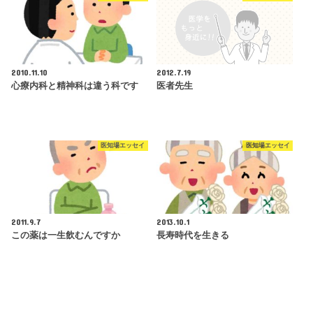
2010.11.10
2012.7.19
心療内科と精神科は違う科です
医者先生
医知場エッセイ
医知場エッセイ
2011.9.7
2013.10.1
この薬は一生飲むんですか
長寿時代を生きる