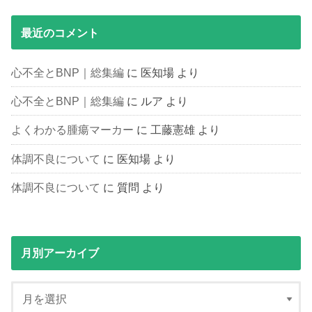
最近のコメント
心不全とBNP｜総集編
に
医知場
より
心不全とBNP｜総集編
に
ルア
より
よくわかる腫瘍マーカー
に
工藤憲雄
より
体調不良について
に
医知場
より
体調不良について
に
質問
より
月別アーカイブ