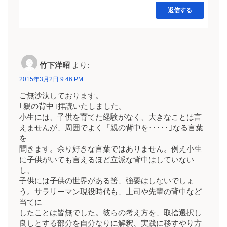
返信する
竹下洋昭
より:
2015年3月2日 9:46 PM
ご無沙汰しております。
｢親の背中｣拝読いたしました。
小生には、子供を育てた経験がなく、大きなことは言
えませんが、周囲でよく「親の背中を･････｣なる言葉
を
聞きます。余り好きな言葉ではありません。例え小生
に子供がいても言えるほど立派な背中はしていない
し、
子供には子供の世界がある筈、強要はしないでしょ
う。サラリーマン現役時代も、上司や先輩の背中など
当てに
したことは皆無でした。彼らの考え方を、取捨選択し
良しとする部分を自分なりに解釈、実践に移すやり方