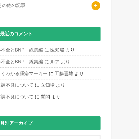
その他の記事
最近のコメント
心不全とBNP｜総集編
に
医知場
より
心不全とBNP｜総集編
に
ルア
より
よくわかる腫瘍マーカー
に
工藤憲雄
より
体調不良について
に
医知場
より
体調不良について
に
質問
より
月別アーカイブ