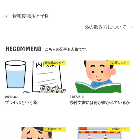
骨密度減少と予防
薬の飲み方について
RECOMMEND
こちらの記事も人気です。
医知場エッセイ
お薬のこと
2010.6.1
2017.2.2
プラセボという薬
添付文書には何が書かれているか
お薬のこと
お薬のこと