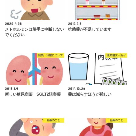
2020.4.28
2019.9.5
メトホルミンは勝手に中断しない
抗菌薬が不足しています
でください
病気・治療について
医知場エッセイ
2015.1.9
2014.12.26
新しい糖尿病薬 SGLT2阻害薬
薬は減らすほうが難しい
お薬のこと
お薬のこと