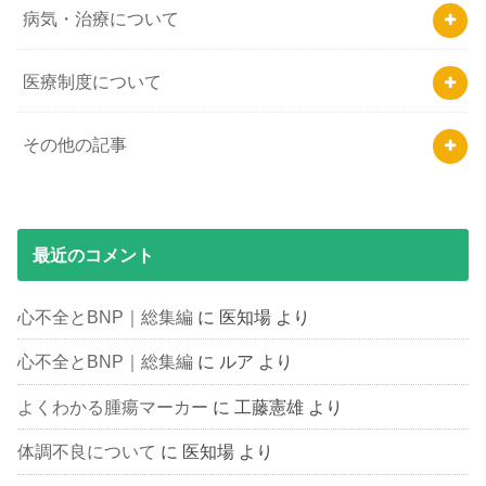
病気・治療について
医療制度について
その他の記事
最近のコメント
心不全とBNP｜総集編
に
医知場
より
心不全とBNP｜総集編
に
ルア
より
よくわかる腫瘍マーカー
に
工藤憲雄
より
体調不良について
に
医知場
より