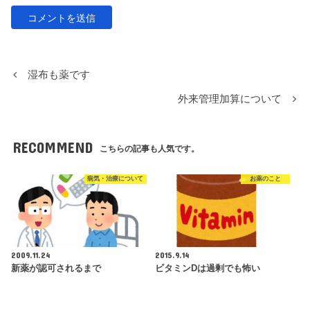
湿布も薬です
外来管理加算について
RECOMMEND
こちらの記事も人気です。
病気・治療について
お薬のこと
2009.11.24
2015.9.14
新薬が認可されるまで
ビタミンDは過剰でも怖い