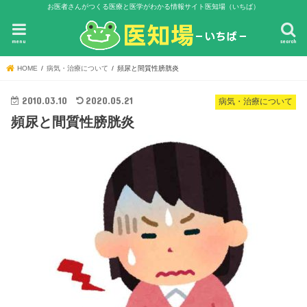
お医者さんがつくる医療と医学がわかる情報サイト医知場（いちば）
menu
search
HOME
病気・治療について
頻尿と間質性膀胱炎
2010.03.10
2020.05.21
病気・治療について
頻尿と間質性膀胱炎