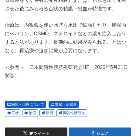
させた後にみられる点状の粘膜下出血が特徴です。
治療は、内視鏡を使い膀胱を水圧で拡張したり、膀胱内
にヘパリン、DSMO、ステロイドなどの薬を注入したり
する方法があります。長期的に効果がみられることは少
なく、再治療や追加治療が必要になります。
＜参考＞ 日本間質性膀胱炎研究会HP（2020年5月21日
閲覧）
病気・治療について
腎臓・泌尿器
症状
治療
原因
間質性膀胱炎
ツイート
シェア