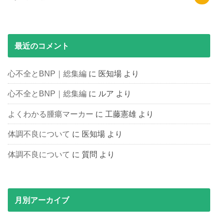
最近のコメント
心不全とBNP｜総集編
に
医知場
より
心不全とBNP｜総集編
に
ルア
より
よくわかる腫瘍マーカー
に
工藤憲雄
より
体調不良について
に
医知場
より
体調不良について
に
質問
より
月別アーカイブ