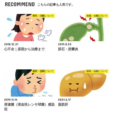
RECOMMEND
こちらの記事も人気です。
病気・治療について
病気・治療について
2018.12.21
2019.8.22
心不全｜原因から治療まで
胆石・胆嚢炎
病気・治療について
病気・治療について
2019.11.14
2021.6.17
溶連菌（溶血性レンサ球菌）感染
脂肪肝
症