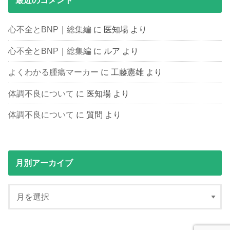
最近のコメント
心不全とBNP｜総集編
に
医知場
より
心不全とBNP｜総集編
に
ルア
より
よくわかる腫瘍マーカー
に
工藤憲雄
より
体調不良について
に
医知場
より
体調不良について
に
質問
より
月別アーカイブ