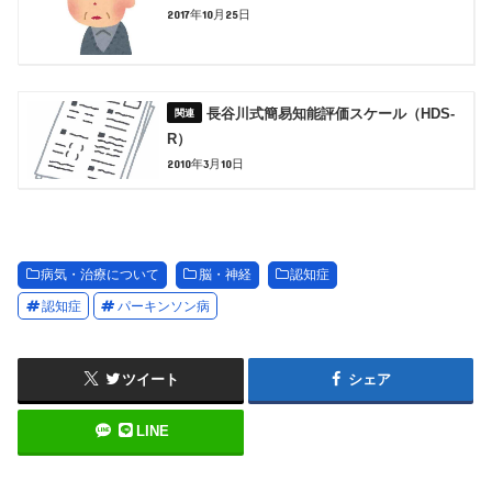
2017年10月25日
長谷川式簡易知能評価スケール（HDS-
R）
2010年3月10日
病気・治療について
脳・神経
認知症
認知症
パーキンソン病
ツイート
シェア
LINE