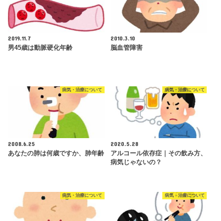
2019.11.7
2010.3.10
男45歳は動脈硬化年齢
脳血管障害
病気・治療について
病気・治療について
2008.6.25
2020.5.28
あなたの肺は何歳ですか、肺年齢
アルコール依存症｜その飲み方、
病気じゃないの？
病気・治療について
病気・治療について