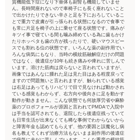
質機能低下症になり下垂体も副腎も機能していませ
ん。長時間座れないので車椅子にも長く座れないこと
で出かけたりできない辛さと足を下におろしているこ
とで重力で皮膚が引っ張られる状態になるので食事で
も常に片足を椅子の上に乗せて座る状態です。痛みが
キツイ事で寝ている間も噛み締めている為に歯もかけ
たりホッベタも歯の方が残ったりで、硬いマウスピー
スでも割れる位の状態です。いろんな薬の副作用でい
ろんな病気にもなり、当時の横紋筋融解症だけの問題
ではなく、後遺症が10年も続き痛みや痺れに苦しんで
います。溶けた筋肉は戻らないと言われていますが、
画像ではあんなに腫れた足は見た目はある程度戻って
ますので問題無いと言われますが、触られている感覚
は右足はあってもリハビリで目で見なければ動かされ
ている感覚もわからず、右方向や後向きに足を動かす
動作が動きません。こんな状態でも何故厚労省や麻酔
薬のプロポフォールが原因と言われてPMDAで入院中
は手当を認可されても、退院したら後遺症残っていて
も日常生活が出来なくても稀な事例でわからないから
と障害年金も認めてもらえず、他の要因と誤魔化し病
名も教えてくれず治療方法もないまま副作用の後遺症
で病気に未だに苦しんでいます。こんな重度の横紋筋