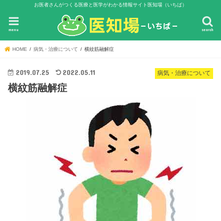
お医者さんがつくる医療と医学がわかる情報サイト医知場（いちば）
menu
search
HOME
病気・治療について
横紋筋融解症
2019.07.25
2022.05.11
病気・治療について
横紋筋融解症