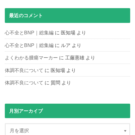
最近のコメント
心不全とBNP｜総集編
に
医知場
より
心不全とBNP｜総集編
に
ルア
より
よくわかる腫瘍マーカー
に
工藤憲雄
より
体調不良について
に
医知場
より
体調不良について
に
質問
より
月別アーカイブ