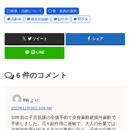
病気・治療について
骨・筋肉の病気
高齢者
横紋筋融解
副作用
腎不全
ツイート
シェア
LINE
6
件のコメント
YH
より:
2022年12月26日 3:09 AM
10年前に子宮筋腫の全摘手術で全身麻酔硬膜外麻酔で
手術しました。元々副作用に過敏で、大人の分量では
大抵副作用が起きますので事前に伝え、子供の分量で