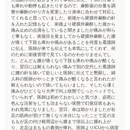
も痺れや動悸も起きたりするので、麻酔薬の分量を調
整や麻酔のやり方を変更したり身体に合わせて対応し
てくれると思っていました。術後から硬膜外麻酔の針
を入れた記憶もなく、術後より硬膜外麻酔した後から
痛み止めの点滴をしていると聞きましたが痛みが和ら
ぐ事もなく、術後目を覚ましてから硬膜外麻酔した腰
が痛くて下肢も痺れや痛みがあることを何度も看護師
に伝え、医師が来ても伝えても本気にしてくれず、何
のために術後管理で見ているのかわかりませんでし
た。どんどん腰が痛くなり下肢も痺れや痛みが酷くな
り、翌日には耐えられない痛みで別の交代した看護師
に腰の針を抜いて欲しいと医師に伝えてと懇願し、婦
人科の医師がやっときて痛みが酷くなると言われたが
耐えられないので抜いてもらいました。そしたら凄く
痛みがひどくなり大声で叫ぶ状態でじっとベッドでし
ていられず、医師は初めておかしいと気づき、必死に
色んな注射をしても治まらない状態で幻覚症状もあら
われ危篤になりました。翌日、命は助かりましたが右
足の筋肉が溶けて無くなり水分になったことで足の太
ももが足の付け根周辺から膝まで倍以上に腫れ上が
り、左足は太ももの裏側が痺れ、医師よりICUから病室