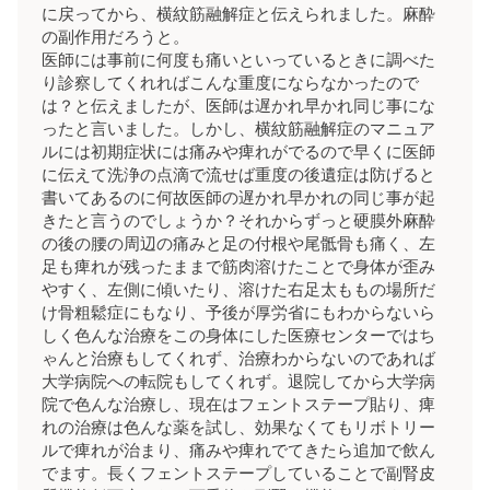
に戻ってから、横紋筋融解症と伝えられました。麻酔
の副作用だろうと。
医師には事前に何度も痛いといっているときに調べた
り診察してくれればこんな重度にならなかったので
は？と伝えましたが、医師は遅かれ早かれ同じ事にな
ったと言いました。しかし、横紋筋融解症のマニュア
ルには初期症状には痛みや痺れがでるので早くに医師
に伝えて洗浄の点滴で流せば重度の後遺症は防げると
書いてあるのに何故医師の遅かれ早かれの同じ事が起
きたと言うのでしょうか？それからずっと硬膜外麻酔
の後の腰の周辺の痛みと足の付根や尾骶骨も痛く、左
足も痺れが残ったままで筋肉溶けたことで身体が歪み
やすく、左側に傾いたり、溶けた右足太ももの場所だ
け骨粗鬆症にもなり、予後が厚労省にもわからないら
しく色んな治療をこの身体にした医療センターではち
ゃんと治療もしてくれず、治療わからないのであれば
大学病院への転院もしてくれず。退院してから大学病
院で色んな治療し、現在はフェントステープ貼り、痺
れの治療は色んな薬を試し、効果なくてもリボトリー
ルで痺れが治まり、痛みや痺れでてきたら追加で飲ん
でます。長くフェントステープしていることで副腎皮