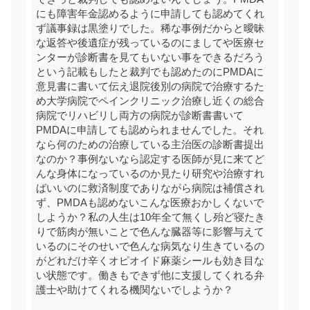
にも障害年金認めるように申請しても認めてくれ
ず議事録は黒塗りでした。稀な事例だからと曖昧
な返答や後遺症が残っているのにましてや医療セ
ンターが診断書を見てもいない事をできるだろう
という記載もしたと裁判でも認めたのにPMDAに
意見書に書いて伝え退院後別の病院で治療するた
め大学病院でペインクリニック治療し近くの総合
病院でリハビリし両方の病院が診断書書いて
PMDAに申請しても認められませんでした。それ
なら何のための治療している主治医の診断書提出
なのか？事例ないなら認定する医師が見に来てど
んな身体になっているのか見たり研究や治療すれ
ばいいのに救済制度でありながら病院は補償され
ず、PMDAも認めないこんな医療おかしくないで
しようか？私の人生は10年全て無くし殆ど寝たき
りで筋肉が無いことで色んな臓器等に影響与えて
いるのにそのせいで色んな病気なり生きているの
がどれだけ辛くオピオイド麻薬シールも効き目な
い状態です。働きもできず他に支援してくれる弁
護士や助けてくれる機関ないでしようか？