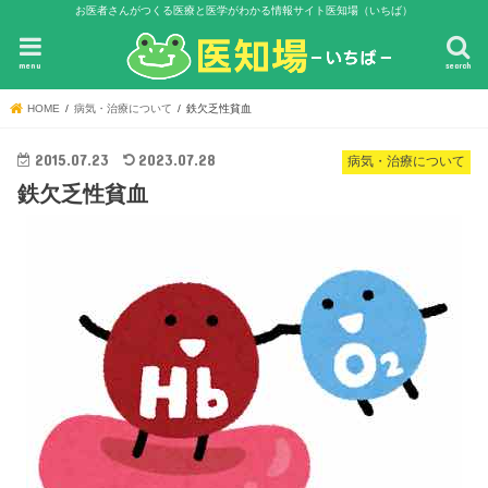
お医者さんがつくる医療と医学がわかる情報サイト医知場（いちば）
menu
search
HOME
病気・治療について
鉄欠乏性貧血
2015.07.23
2023.07.28
病気・治療について
鉄欠乏性貧血