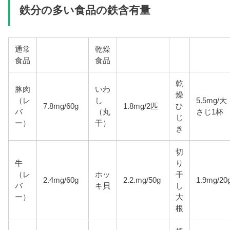
鉄分の多い食品の鉄含有量
通常
乾燥
食品
食品
乾
豚肉
いわ
燥
（レ
し
5.5mg/大
7.8mg/60g
1.8mg/2匹
ひ
バ
（丸
さじ1杯
じ
ー）
干）
き
切
牛
り
（レ
ホッ
干
2.4mg/60g
2.2.mg/50g
1.9mg/20
バ
キ貝
し
ー）
大
根