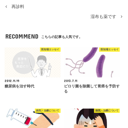
再診料
湿布も薬です
RECOMMEND
こちらの記事も人気です。
医知場エッセイ
医知場エッセイ
2012.11.19
2013.7.11
糖尿病を治す時代
ピロリ菌を除菌して胃癌を予防す
る
病気・治療について
病気・治療について