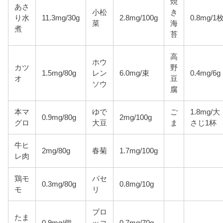
焼
あさ
小松
き
り水
11.3mg/30g
2.8mg/100g
0.8mg/1
菜
海
煮
苔
高
ホウ
カツ
野
1.5mg/80g
レン
6.0mg/束
0.4mg/6g
オ
豆
ソウ
腐
本マ
ゆで
ご
1.8mg/大
0.9mg/80g
2mg/100g
グロ
大豆
ま
さじ1杯
牛ヒ
2mg/80g
春菊
1.7mg/100g
レ肉
鶏モ
パセ
0.3mg/80g
0.8mg/10g
モ
リ
ブロ
たま
0.9mg/個
ッコ
0.7mg/70g