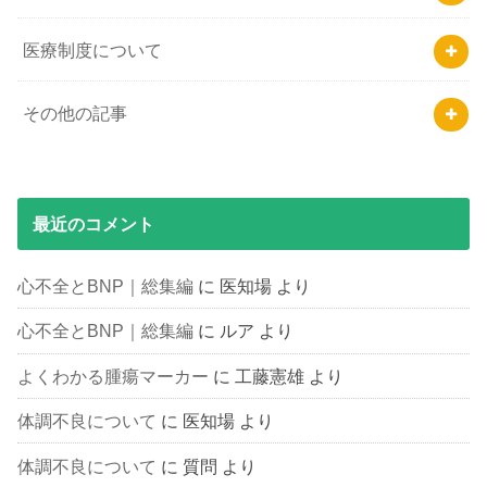
医療制度について
その他の記事
最近のコメント
心不全とBNP｜総集編
に
医知場
より
心不全とBNP｜総集編
に
ルア
より
よくわかる腫瘍マーカー
に
工藤憲雄
より
体調不良について
に
医知場
より
体調不良について
に
質問
より