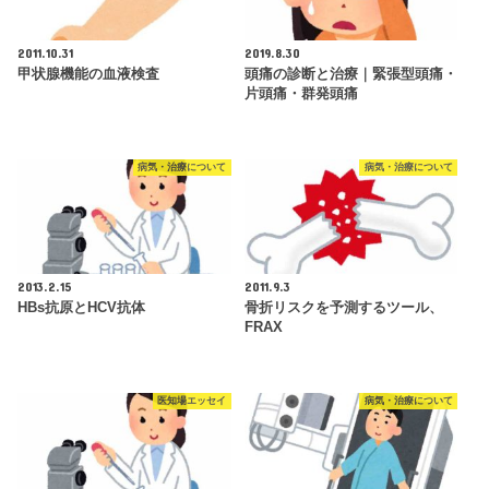
2011.10.31
2019.8.30
甲状腺機能の血液検査
頭痛の診断と治療｜緊張型頭痛・
片頭痛・群発頭痛
病気・治療について
病気・治療について
2013.2.15
2011.9.3
HBs抗原とHCV抗体
骨折リスクを予測するツール、
FRAX
医知場エッセイ
病気・治療について