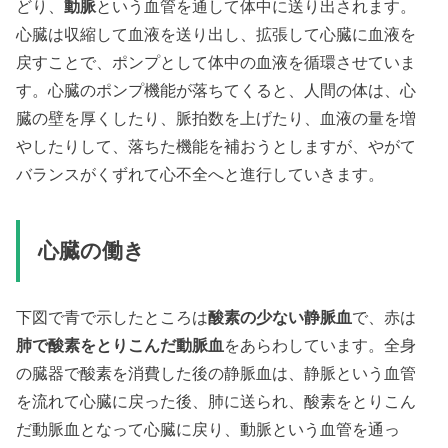
どり、
動脈
という血管を通して体中に送り出されます。
心臓は収縮して血液を送り出し、拡張して心臓に血液を
戻すことで、ポンプとして体中の血液を循環させていま
す。心臓のポンプ機能が落ちてくると、人間の体は、心
臓の壁を厚くしたり、脈拍数を上げたり、血液の量を増
やしたりして、落ちた機能を補おうとしますが、やがて
バランスがくずれて心不全へと進行していきます。
心臓の働き
下図で青で示したところは
酸素の少ない静脈血
で、赤は
肺で酸素をとりこんだ動脈血
をあらわしています。全身
の臓器で酸素を消費した後の静脈血は、静脈という血管
を流れて心臓に戻った後、肺に送られ、酸素をとりこん
だ動脈血となって心臓に戻り、動脈という血管を通っ