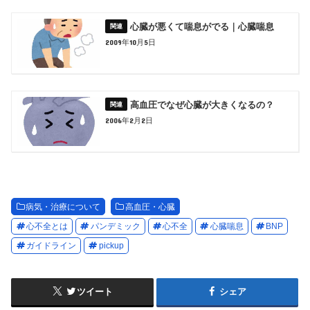
心臓が悪くて喘息がでる｜心臓喘息
2009年10月5日
高血圧でなぜ心臓が大きくなるの？
2006年2月2日
病気・治療について
高血圧・心臓
心不全とは
パンデミック
心不全
心臓喘息
BNP
ガイドライン
pickup
ツイート
シェア