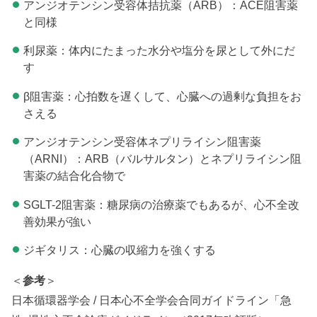
アンジオテンシン受容体拮抗薬（ARB）：ACE阻害薬
と同様
利尿薬：体内にたまった水分や塩分を尿として外にだ
す
β阻害薬：心拍数を遅くして、心臓への過剰な負担をお
さえる
アンジオテンシン受容体ネプリライシン阻害薬
（ARNI）：ARB（バルサルタン）とネプリライシン阻
害薬の結合化合物で
SGLT-2阻害薬：糖尿病の治療薬でもあるが、心不全改
善効果が強い
ジギタリス：心臓の収縮力を強くする
＜
参考
＞
日本循環器学会 / 日本心不全学会合同ガイドライン「急