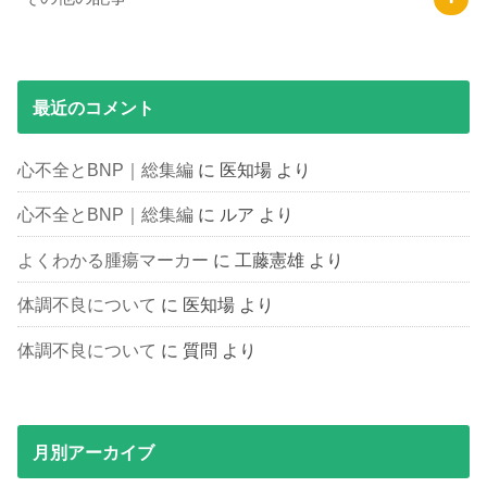
最近のコメント
心不全とBNP｜総集編
に
医知場
より
心不全とBNP｜総集編
に
ルア
より
よくわかる腫瘍マーカー
に
工藤憲雄
より
体調不良について
に
医知場
より
体調不良について
に
質問
より
月別アーカイブ