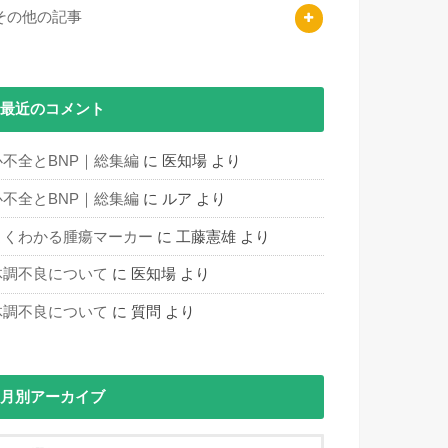
その他の記事
最近のコメント
心不全とBNP｜総集編
に
医知場
より
心不全とBNP｜総集編
に
ルア
より
よくわかる腫瘍マーカー
に
工藤憲雄
より
体調不良について
に
医知場
より
体調不良について
に
質問
より
月別アーカイブ