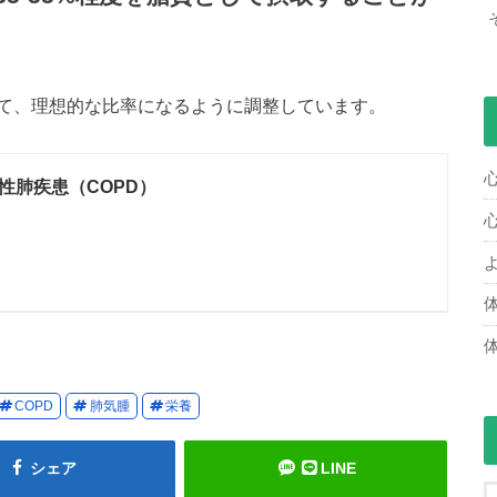
て、理想的な比率になるように調整しています。
性肺疾患（COPD）
COPD
肺気腫
栄養
シェア
LINE