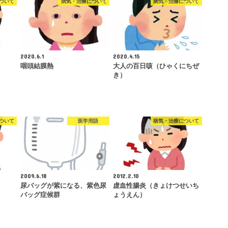
ついて
病気・治療について
病気・治療について
2020.6.1
2020.4.15
咽頭結膜熱
大人の百日咳（ひゃくにちぜ
き）
ついて
医学用語
病気・治療について
2009.6.18
2012.2.10
尿バッグが紫になる、紫色尿
虚血性腸炎（きょけつせいち
バッグ症候群
ょうえん）