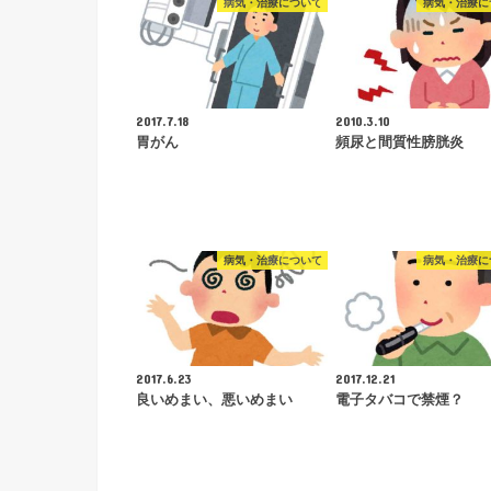
病気・治療について
病気・治療に
2017.7.18
2010.3.10
胃がん
頻尿と間質性膀胱炎
病気・治療について
病気・治療に
2017.6.23
2017.12.21
良いめまい、悪いめまい
電子タバコで禁煙？