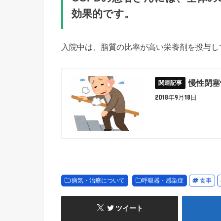
効果的です。
入院中は、脂質の比率が高い栄養剤を投与し
慢性閉塞
2018年9月18日
病気・治療について
呼吸器・感染症
食事
ツイート